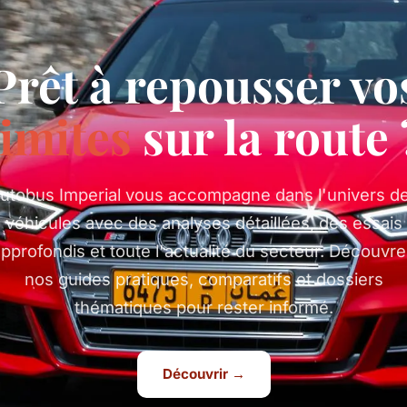
Prêt à repousser vo
limites
sur la route 
utobus Imperial vous accompagne dans l'univers d
véhicules avec des analyses détaillées, des essais
pprofondis et toute l'actualité du secteur. Découvr
nos guides pratiques, comparatifs et dossiers
thématiques pour rester informé.
Découvrir →