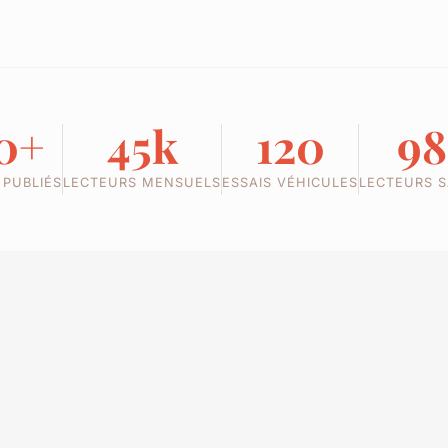
0+
45k
120
9
 PUBLIÉS
LECTEURS MENSUELS
ESSAIS VÉHICULES
LECTEURS S