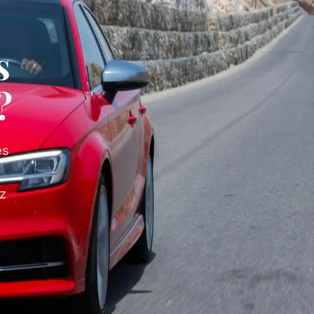
s
?
es
ez