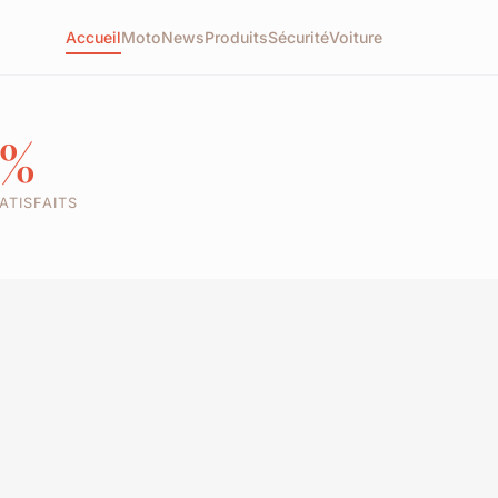
Accueil
Moto
News
Produits
Sécurité
Voiture
8%
ATISFAITS