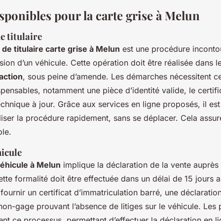
sponibles pour la carte grise à Melun
 titulaire
e titulaire carte grise à Melun
est une procédure inconto
ssion d’un véhicule. Cette opération doit être réalisée dans 
saction
, sous peine d’amende. Les démarches nécessitent ce
ensables, notamment une pièce d’identité valide, le certifi
echnique à jour. Grâce aux services en ligne proposés, il es
liser la procédure rapidement, sans se déplacer. Cela assur
le.
hicule
éhicule à Melun
implique la déclaration de la vente auprès 
te formalité doit être effectuée dans un délai de 15 jours a
fournir un certificat d’immatriculation barré, une déclaratio
 non-gage prouvant l’absence de litiges sur le véhicule. Les
ent ce processus, permettant d’effectuer la déclaration en li