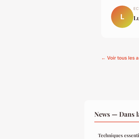
EC
L
L
← Voir tous les 
News — Dans l
Techniques essenti