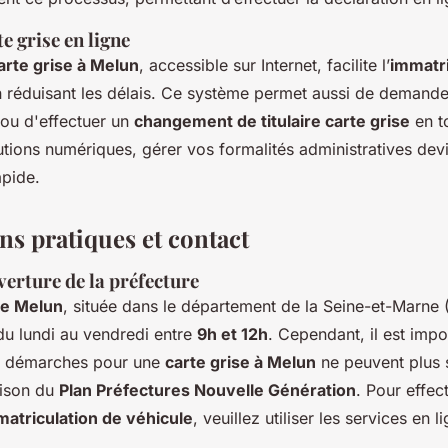
e grise en ligne
arte grise à Melun
, accessible sur Internet, facilite l’
immatri
 réduisant les délais. Ce système permet aussi de demande
 ou d'effectuer un
changement de titulaire carte grise
en to
utions numériques, gérer vos formalités administratives de
apide.
ns pratiques et contact
erture de la préfecture
de Melun
, située dans le département de la Seine-et-Marne (
du lundi au vendredi entre
9h et 12h
. Cependant, il est impo
es démarches pour une
carte grise à Melun
ne peuvent plus s
aison du
Plan Préfectures Nouvelle Génération
. Pour effec
matriculation de véhicule
, veuillez utiliser les services en l