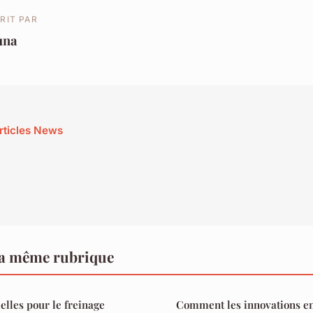
RIT PAR
una
articles News
a même rubrique
elles pour le freinage
Comment les innovations e