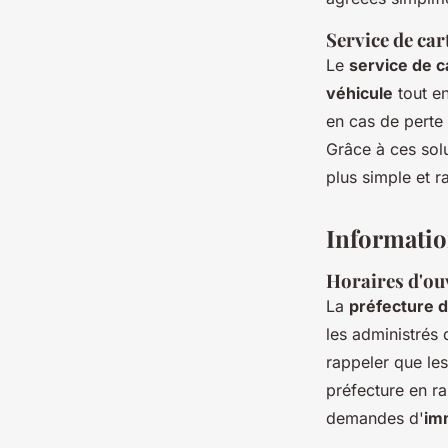
Service de cart
Le
service de c
véhicule
tout en
en cas de perte
Grâce à ces sol
plus simple et r
Informatio
Horaires d'ouv
La
préfecture 
les administrés 
rappeler que l
préfecture en r
demandes d'
im