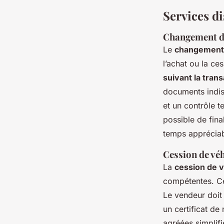
Services di
Changement de
Le
changement d
l’achat ou la ce
suivant la tran
documents indisp
et un contrôle t
possible de fina
temps appréciab
Cession de vé
La
cession de v
compétentes. Cet
Le vendeur doit 
un certificat de
agréées simplifi