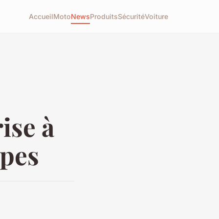
Accueil
Moto
News
Produits
Sécurité
Voiture
ise à
apes