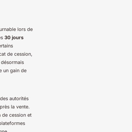
urnable lors de
les
30 jours
rtains
cat de cession,
t désormais
e un gain de
des autorités
près la vente.
n de cession et
 plateformes
gne.