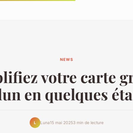
NEWS
ifiez votre carte gr
un en quelques ét
Luna
15 mai 2025
3 min de lecture
L