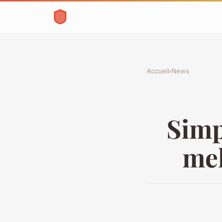
Accueil
›
News
Simpl
mel