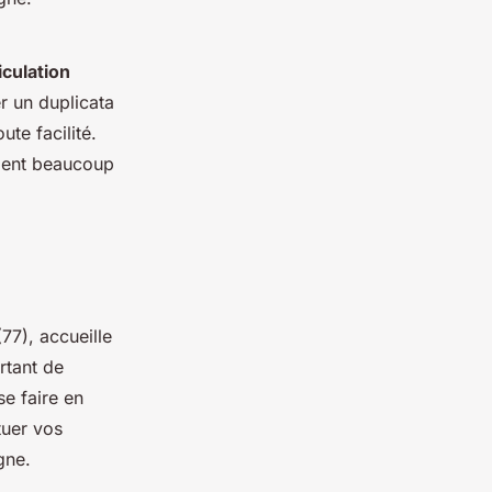
culation
r un duplicata
ute facilité.
vient beaucoup
77), accueille
rtant de
e faire en
tuer vos
igne.