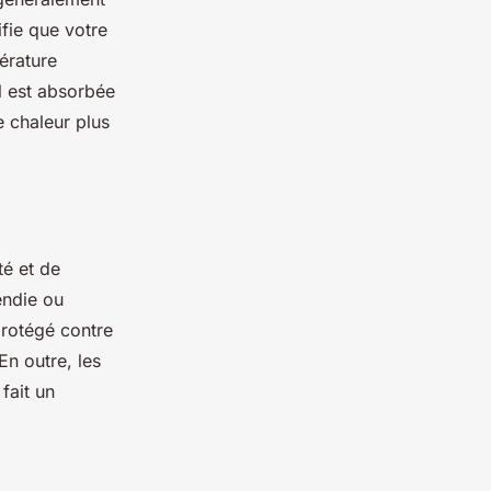
ifie que votre
érature
ol est absorbée
e chaleur plus
té et de
endie ou
 protégé contre
n outre, les
fait un