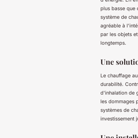
plus basse que c
système de cha
agréable à l'int
par les objets e
longtemps.
Une soluti
Le chauffage au
durabilité. Cont
d'inhalation de 
les dommages po
systèmes de cha
investissement j
Une install