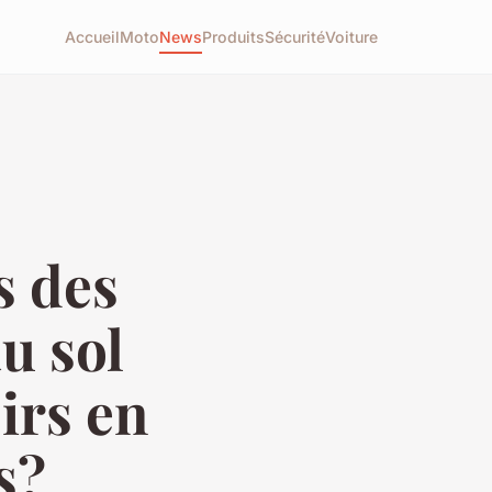
Accueil
Moto
News
Produits
Sécurité
Voiture
s des
u sol
sirs en
s?