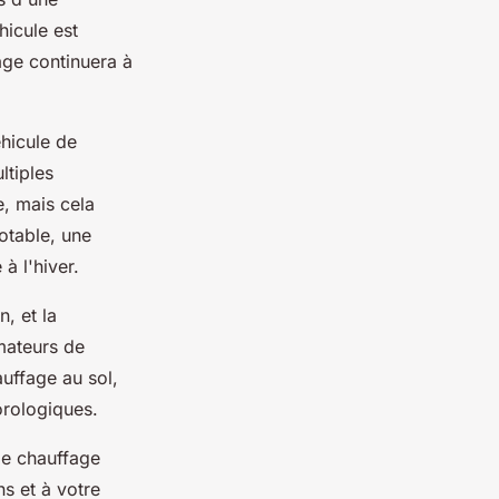
hicule est
age continuera à
éhicule de
ltiples
, mais cela
otable, une
à l'hiver.
n, et la
amateurs de
auffage au sol,
orologiques.
de chauffage
s et à votre