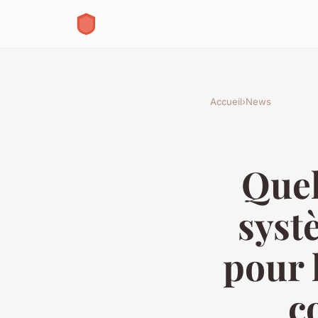
Accueil
›
News
Quel
syst
pour l
c