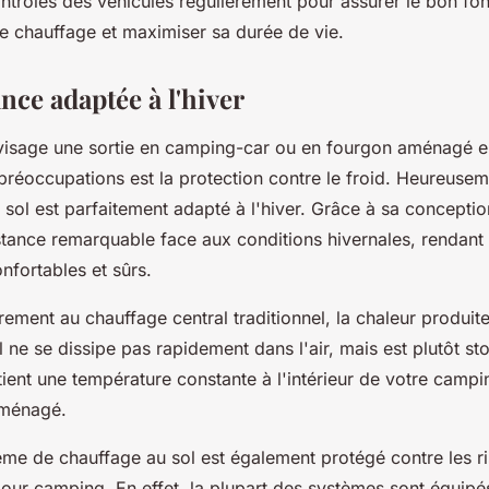
ontrôles des véhicules régulièrement pour assurer le bon f
e chauffage et maximiser sa durée de vie.
nce adaptée à l'hiver
visage une sortie en camping-car ou en fourgon aménagé en
préoccupations est la protection contre le froid. Heureusem
sol est parfaitement adapté à l'hiver. Grâce à sa conception
istance remarquable face aux conditions hivernales, rendan
nfortables et sûrs.
irement au chauffage central traditionnel, la chaleur produite
 ne se dissipe pas rapidement dans l'air, mais est plutôt st
tient une température constante à l'intérieur de votre camp
aménagé.
ème de chauffage au sol est également protégé contre les ri
ur camping. En effet, la plupart des systèmes sont équipé