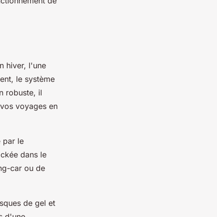
onctionnement de
 hiver, l'une
ent, le système
 robuste, il
t vos voyages en
 par le
ockée dans le
ing-car ou de
sques de gel et
s d'une