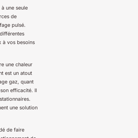
é à une seule
urces de
fage pulsé.
différentes
x à vos besoins
re une chaleur
t est un atout
age gaz, quant
son efficacité. Il
tationnaires.
hent une solution
dé de faire