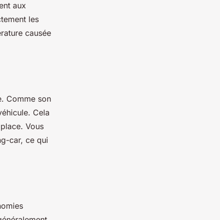
ent aux
ctement les
pérature causée
ace. Comme son
véhicule. Cela
a place. Vous
g-car, ce qui
onomies
t généralement