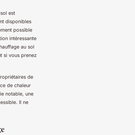
sol est
nt disponibles
lement possible
tion intéressante
chauffage au sol
t si vous prenez
opriétaires de
rce de chaleur
ie notable, une
essible. Il ne
ge