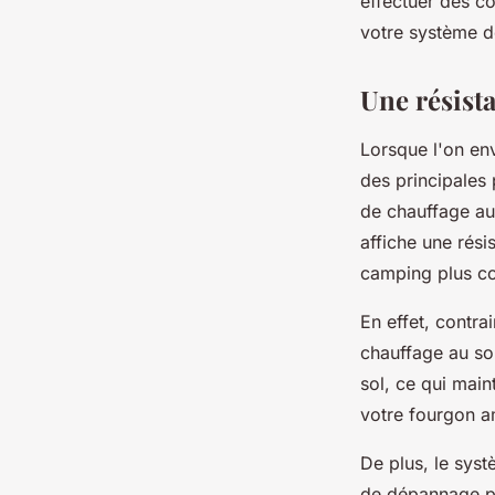
effectuer des c
votre système d
Une résista
Lorsque l'on en
des principales 
de chauffage au 
affiche une rés
camping plus co
En effet, contra
chauffage au sol
sol, ce qui main
votre fourgon 
De plus, le syst
de dépannage po