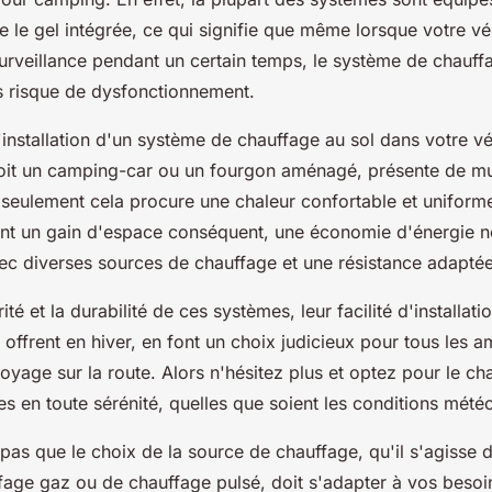
e le gel intégrée, ce qui signifie que même lorsque votre vé
surveillance pendant un certain temps, le système de chauff
s risque de dysfonctionnement.
'installation d'un système de chauffage au sol dans votre v
 soit un camping-car ou un fourgon aménagé, présente de mu
seulement cela procure une chaleur confortable et uniforme
t un gain d'espace conséquent, une économie d'énergie n
ec diverses sources de chauffage et une résistance adaptée 
ité et la durabilité de ces systèmes, leur facilité d'installatio
s offrent en hiver, en font un choix judicieux pour tous les 
yage sur la route. Alors n'hésitez plus et optez pour le ch
s en toute sérénité, quelles que soient les conditions mété
 pas que le choix de la source de chauffage, qu'il s'agisse 
fage gaz ou de chauffage pulsé, doit s'adapter à vos besoin