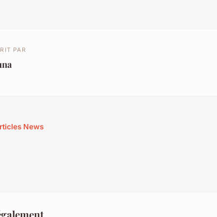
RIT PAR
una
articles News
également