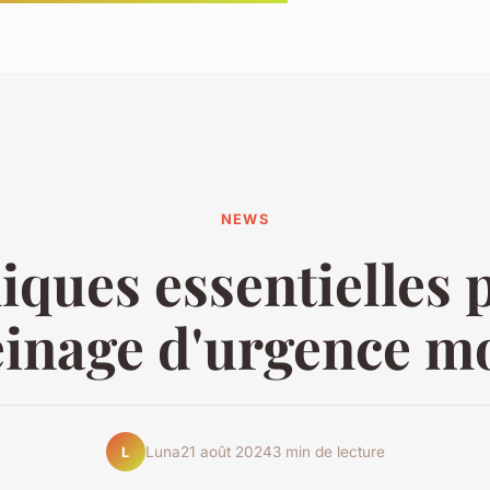
NEWS
ques essentielles 
einage d'urgence m
Luna
21 août 2024
3 min de lecture
L