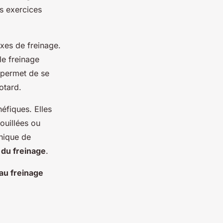
es exercices
xes de freinage.
le freinage
a permet de se
otard.
éfiques. Elles
ouillées ou
nique de
 du freinage
.
au freinage