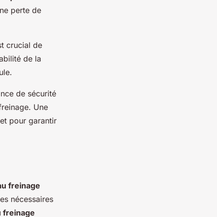
une perte de
est crucial de
abilité de la
ule.
ance de sécurité
 freinage. Une
et pour garantir
au freinage
ées nécessaires
 freinage