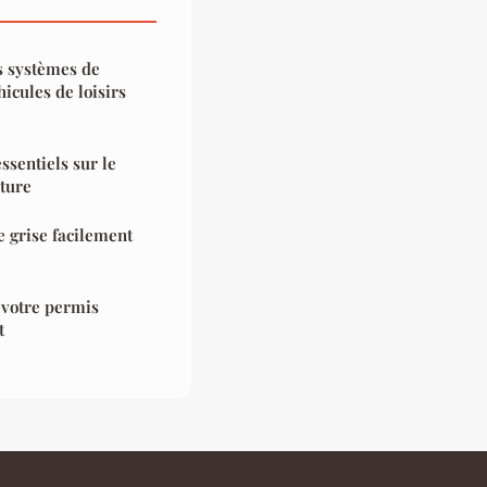
s systèmes de
hicules de loisirs
ssentiels sur le
iture
e grise facilement
 votre permis
t