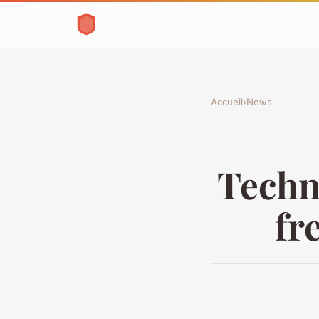
Accueil
›
News
Techni
fr