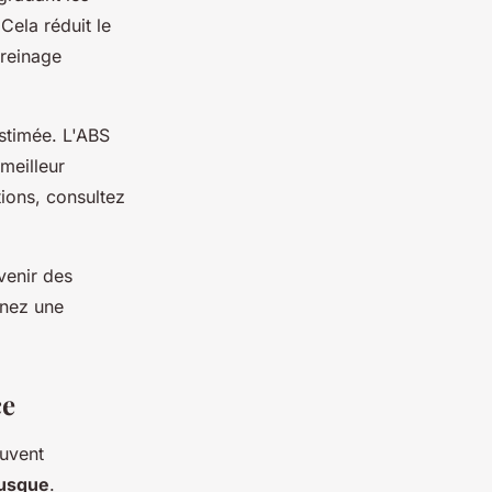
Cela réduit le
freinage
stimée. L'ABS
meilleur
ions, consultez
venir des
enez une
ce
euvent
rusque
.