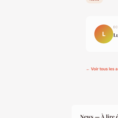
EC
L
L
← Voir tous les 
News — À lire 