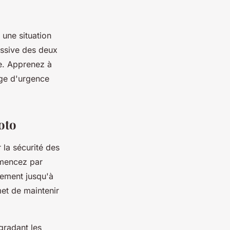
 une situation
essive des deux
le. Apprenez à
age d'urgence
oto
 la sécurité des
mmencez par
vement jusqu'à
et de maintenir
gradant les