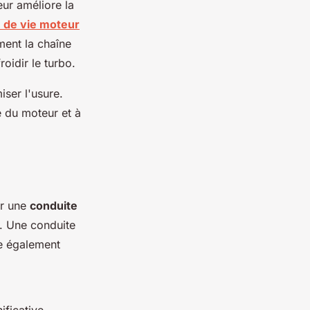
eur améliore la
 de vie moteur
ement la chaîne
roidir le turbo.
iser l'usure.
e du moteur et à
ter une
conduite
s. Une conduite
e également