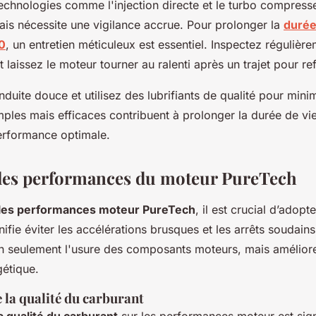
 technologies comme l'injection directe et le turbo compress
is nécessite une vigilance accrue. Pour prolonger la
durée
0
, un entretien méticuleux est essentiel. Inspectez régulièr
t laissez le moteur tourner au ralenti après un trajet pour ref
uite douce et utilisez des lubrifiants de qualité pour minim
ples mais efficaces contribuent à prolonger la durée de vi
erformance optimale.
les performances du moteur PureTech
 les performances moteur PureTech
, il est crucial d’adop
gnifie éviter les accélérations brusques et les arrêts soudain
n seulement l'usure des composants moteurs, mais amélior
gétique.
 la qualité du carburant