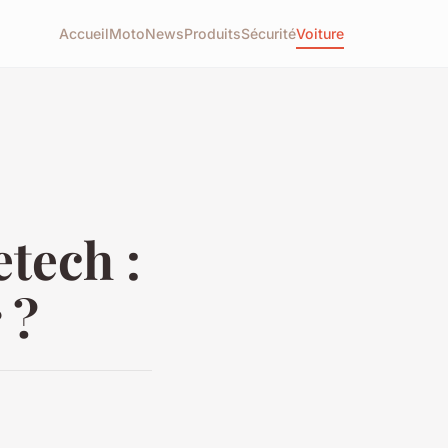
Accueil
Moto
News
Produits
Sécurité
Voiture
tech :
 ?