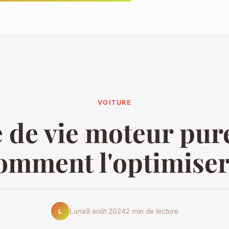
VOITURE
 de vie moteur pure
omment l'optimiser
Luna
9 août 2024
2 min de lecture
L