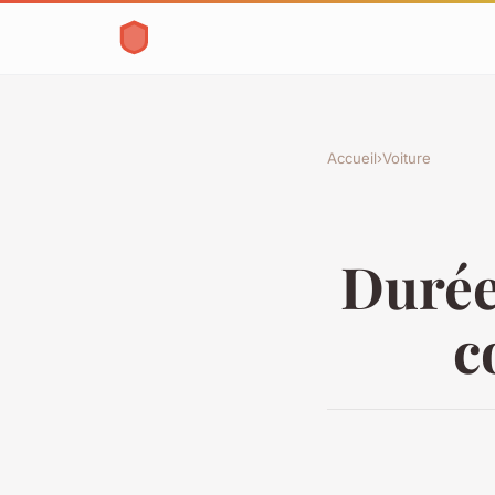
Accueil
›
Voiture
Durée
c